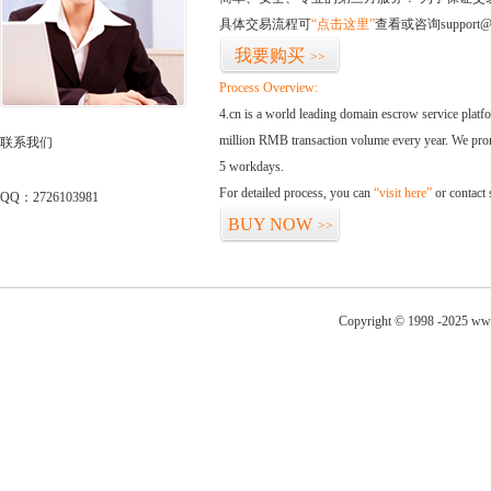
具体交易流程可
“点击这里”
查看或咨询support@
我要购买
>>
Process Overview:
4.cn is a world leading domain escrow service plat
million RMB transaction volume every year. We promi
联系我们
5 workdays.
For detailed process, you can
“visit here”
or contact
QQ：2726103981
BUY NOW
>>
Copyright © 1998 -2025 www