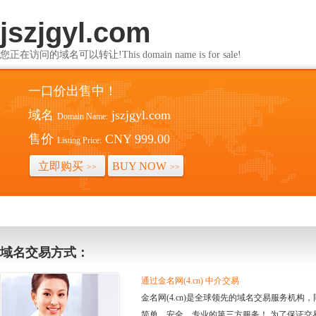
jszjgyl.com
您正在访问的域名可以转让!This domain name is for sale!
一口价出售中！
域名
jszjgyl.com
Domain Name:
售价
CNY 999.00
Listing Price:
立即购买
BUY NOW
>>
>>
域名交易方式：
通过金名网(4.cn) 中介交易
金名网(4.cn)是全球领先的域名交易服务机
简单、安全、专业的第三方服务！ 为了保证交